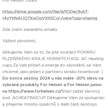
For Helsen Junior.
https://drive.google.com/file/d/1ODec9uh7-
r4yYhNAUO7XwOoVXIt5CoI-/view?usp=sharing
Zde znění zaslaného emailu:
Vážení závodníci,
děkujeme Vám za to, že jste součástí POHÁRU
PLZEŇSKÉHO KRAJE HORSKÝCH KOL: AC Heating
cupu.Za Vaši přízeň a energii do závodění, se Vám
chceme, jako jeden z partneru seriálu revanšovat :)
Do konce sezóny 2024 u nás máte -20% slevu na
vybrané produkty For Helsen a For Helsen junior
na https://www.forhelsen.cz/
Stačí zadat slevový
kod: ACHEATINGCUP Děkujeme Vám za spolupráci
a přejeme mnoho úspěchů v další části sezóny,s