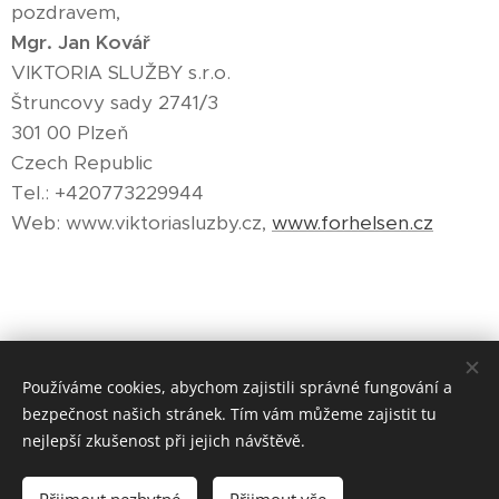
pozdravem,
Mgr. Jan Kovář
VIKTORIA SLUŽBY s.r.o.
Štruncovy sady 2741/3
301 00 Plzeň
Czech Republic
Tel.: +420773229944
Web: www.viktoriasluzby.cz,
www.forhelsen.cz
Share
Používáme cookies, abychom zajistili správné fungování a
bezpečnost našich stránek. Tím vám můžeme zajistit tu
nejlepší zkušenost při jejich návštěvě.
© 2023
CK LOKO Rakovník.
Všechna práva vyhrazena.