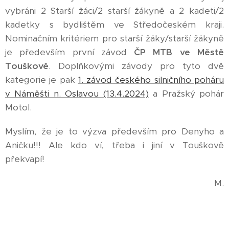
vybráni 2 Starší žáci/2 starší žákyně a 2 kadeti/2
kadetky s bydlištěm ve Středočeském kraji.
Nominačním kritériem pro starší žáky/starší žákyně
je především první závod
ČP MTB ve Městě
Touškově
. Doplňkovými závody pro tyto dvě
kategorie je pak
1. závod českého silničního poháru
v Náměšti n. Oslavou (13.4.2024)
a Pražský pohár
Motol.
Myslím, že je to výzva především pro Denyho a
Aničku!!! Ale kdo ví, třeba i jiní v Touškově
překvapí!
M.